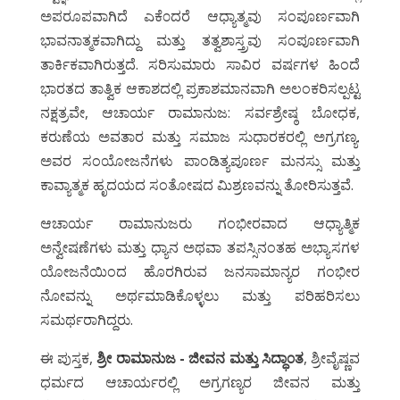
ಅಪರೂಪವಾಗಿದೆ ಎಕೆ೦ದರೆ ಆಧ್ಯಾತ್ಮವು ಸಂಪೂರ್ಣವಾಗಿ
ಭಾವನಾತ್ಮಕವಾಗಿದ್ದು ಮತ್ತು ತತ್ವಶಾಸ್ತ್ರವು ಸಂಪೂರ್ಣವಾಗಿ
ತಾರ್ಕಿಕವಾಗಿರುತ್ತದೆ. ಸರಿಸುಮಾರು ಸಾವಿರ ವರ್ಷಗಳ ಹಿಂದೆ
ಭಾರತದ ತಾತ್ವಿಕ ಆಕಾಶದಲ್ಲಿ ಪ್ರಕಾಶಮಾನವಾಗಿ ಅಲಂಕರಿಸಲ್ಪಟ್ಟ
ನಕ್ಷತ್ರವೇ, ಆಚಾರ್ಯ ರಾಮಾನುಜ: ಸರ್ವಶ್ರೇಷ್ಠ ಬೋಧಕ,
ಕರುಣೆಯ ಅವತಾರ ಮತ್ತು ಸಮಾಜ ಸುಧಾರಕರಲ್ಲಿ ಅಗ್ರಗಣ್ಯ.
ಅವರ ಸಂಯೋಜನೆಗಳು ಪಾಂಡಿತ್ಯಪೂರ್ಣ ಮನಸ್ಸು ಮತ್ತು
ಕಾವ್ಯಾತ್ಮಕ ಹೃದಯದ ಸಂತೋಷದ ಮಿಶ್ರಣವನ್ನು ತೋರಿಸುತ್ತವೆ.
ಆಚಾರ್ಯ ರಾಮಾನುಜರು ಗಂಭೀರವಾದ ಆಧ್ಯಾತ್ಮಿಕ
ಅನ್ವೇಷಣೆಗಳು ಮತ್ತು ಧ್ಯಾನ ಅಥವಾ ತಪಸ್ಸಿನಂತಹ ಅಭ್ಯಾಸಗಳ
ಯೋಜನೆಯಿಂದ ಹೊರಗಿರುವ ಜನಸಾಮಾನ್ಯರ ಗಂಭೀರ
ನೋವನ್ನು ಅರ್ಥಮಾಡಿಕೊಳ್ಳಲು ಮತ್ತು ಪರಿಹರಿಸಲು
ಸಮರ್ಥರಾಗಿದ್ದರು.
ಈ ಪುಸ್ತಕ,
ಶ್ರೀ ರಾಮಾನುಜ - ಜೀವನ ಮತ್ತು ಸಿದ್ಧಾ೦ತ
, ಶ್ರೀವೈಷ್ಣವ
ಧರ್ಮದ ಆಚಾರ್ಯರಲ್ಲಿ ಅಗ್ರಗಣ್ಯರ ಜೀವನ ಮತ್ತು