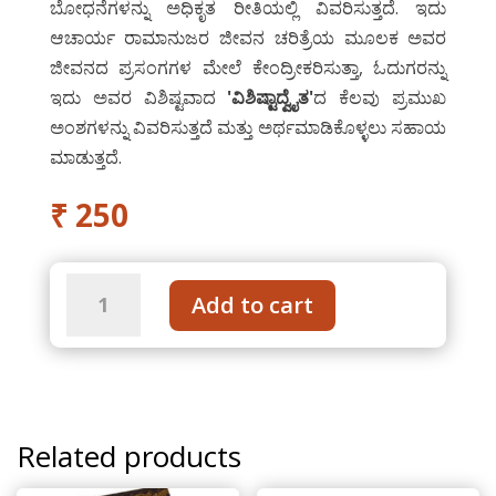
ಬೋಧನೆಗಳನ್ನು ಅಧಿಕೃತ ರೀತಿಯಲ್ಲಿ ವಿವರಿಸುತ್ತದೆ. ಇದು
ಆಚಾರ್ಯ ರಾಮಾನುಜರ ಜೀವನ ಚರಿತ್ರೆಯ ಮೂಲಕ ಅವರ
ಜೀವನದ ಪ್ರಸಂಗಗಳ ಮೇಲೆ ಕೇಂದ್ರೀಕರಿಸುತ್ತಾ, ಓದುಗರನ್ನು
ಇದು ಅವರ ವಿಶಿಷ್ಟವಾದ
'
ವಿಶಿಷ್ಟಾದ್ವೈತ
'
ದ ಕೆಲವು ಪ್ರಮುಖ
ಅಂಶಗಳನ್ನು ವಿವರಿಸುತ್ತದೆ ಮತ್ತು ಅರ್ಥಮಾಡಿಕೊಳ್ಳಲು ಸಹಾಯ
ಮಾಡುತ್ತದೆ.
₹
250
Sri
Add to cart
Ramanuja
–
Life
and
Philosophy
Related products
-