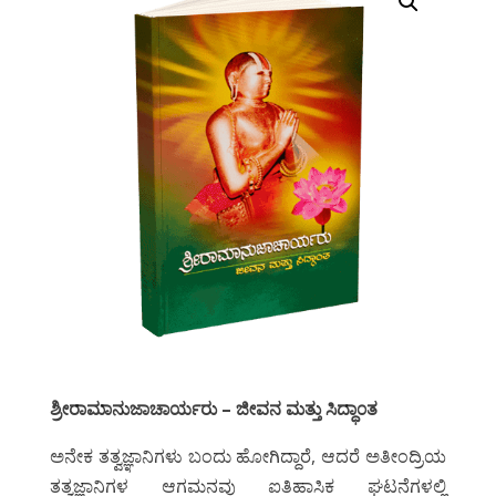
ಶ್ರೀರಾಮಾನುಜಾಚಾರ್ಯರು – ಜೀವನ ಮತ್ತು ಸಿದ್ಧಾ೦ತ
ಅನೇಕ ತತ್ವಜ್ಞಾನಿಗಳು ಬಂದು ಹೋಗಿದ್ದಾರೆ, ಆದರೆ ಅತೀಂದ್ರಿಯ
ತತ್ವಜ್ಞಾನಿಗಳ ಆಗಮನವು ಐತಿಹಾಸಿಕ ಘಟನೆಗಳಲ್ಲಿ